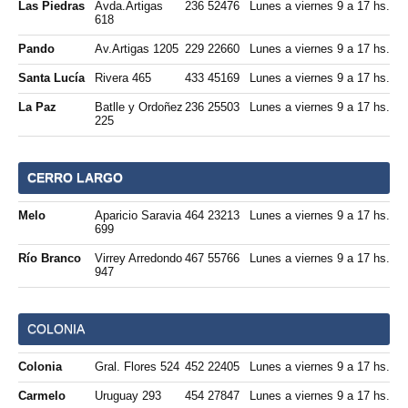
Las Piedras
Avda.Artigas
236 52476
Lunes a viernes 9 a 17 hs.
618
Pando
Av.Artigas 1205
229 22660
Lunes a viernes 9 a 17 hs.
Santa Lucía
Rivera 465
433 45169
Lunes a viernes 9 a 17 hs.
La Paz
Batlle y Ordoñez
236 25503
Lunes a viernes 9 a 17 hs.
225
CERRO LARGO
Melo
Aparicio Saravia
464 23213
Lunes a viernes 9 a 17 hs.
699
Río Branco
Virrey Arredondo
467 55766
Lunes a viernes 9 a 17 hs.
947
COLONIA
Colonia
Gral. Flores 524
452 22405
Lunes a viernes 9 a 17 hs.
Carmelo
Uruguay 293
454 27847
Lunes a viernes 9 a 17 hs.