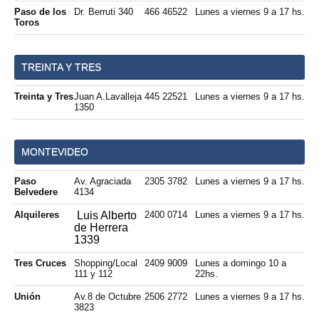
Paso de los
Dr. Berruti 340
466 46522
Lunes a viernes 9 a 17 hs.
Toros
TREINTA Y TRES
Treinta y Tres
Juan A.Lavalleja
445 22521
Lunes a viernes 9 a 17 hs.
1350
MONTEVIDEO
Paso
Av. Agraciada
2305 3782
Lunes a viernes 9 a 17 hs.
Belvedere
4134
Luis Alberto
Alquileres
2400 0714
Lunes a viernes 9 a 17 hs.
de Herrera
1339
Tres Cruces
Shopping/Local
2409 9009
Lunes a domingo 10 a
111 y 112
22hs.
Unión
Av.8 de Octubre
2506 2772
Lunes a viernes 9 a 17 hs.
3823