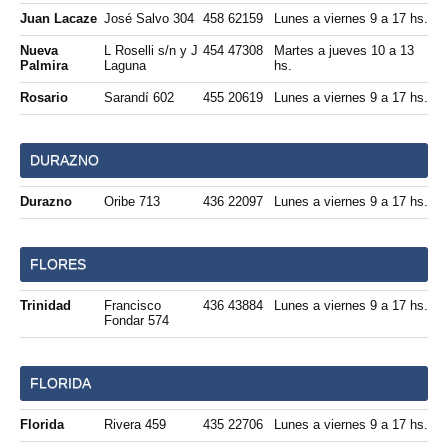
Juan Lacaze
José Salvo 304
458 62159
Lunes a viernes 9 a 17 hs.
Nueva
L Roselli s/n y J
454 47308
Martes a jueves 10 a 13
Palmira
Laguna
hs.
Rosario
Sarandí 602
455 20619
Lunes a viernes 9 a 17 hs.
DURAZNO
Durazno
Oribe 713
436 22097
Lunes a viernes 9 a 17 hs.
FLORES
Trinidad
Francisco
436 43884
Lunes a viernes 9 a 17 hs.
Fondar 574
FLORIDA
Florida
Rivera 459
435 22706
Lunes a viernes 9 a 17 hs.