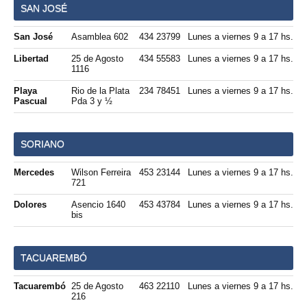
SAN JOSÉ
San José
Asamblea 602
434 23799
Lunes a viernes 9 a 17 hs.
Libertad
25 de Agosto
434 55583
Lunes a viernes 9 a 17 hs.
1116
Playa
Rio de la Plata
234 78451
Lunes a viernes 9 a 17 hs.
Pascual
Pda 3 y ½
SORIANO
Mercedes
Wilson Ferreira
453 23144
Lunes a viernes 9 a 17 hs.
721
Dolores
Asencio 1640
453 43784
Lunes a viernes 9 a 17 hs.
bis
TACUAREMBÓ
Tacuarembó
25 de Agosto
463 22110
Lunes a viernes 9 a 17 hs.
216