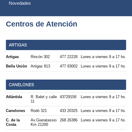
Novedades
Centros de Atención
ARTIGAS
Artigas
Rincón 302
477 22228
Lunes a viernes 9 a 17 hs.
Bella Unión
Artigas 813
477 93002
Lunes a viernes 9 a 17 hs.
CANELONES
Atlántida
R. Balet y calle
43729158
Lunes a viernes 9 a 17 hs.
11
Canelones
Rodó 321
433 20325
Lunes a viernes 9 a 17 hs.
C. de la
Av.Gianatassio
268 26386
Lunes a viernes 9 a 17 hs.
Costa
Km 21200