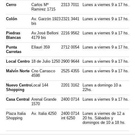
Cerro
Carlos Mª
2313 7011
Lunes a viernes 9 a 17 hs.
Ramirez 1715
Colón
Av. Garzón 1923
2321 3441
Lunes a viernes 9 a 17 hs.
bis
Piedras
Av.José Belloni
2216 9562
Lunes a viernes 9 a 17 hs.
Blancas
4179 bis
Punta
Ellauri 359
2712 0054
Lunes a viernes 9 a 17 hs.
Carretas
Local Centro
18 de Julio 1250
2900 9644
Lunes a viernes 9 a 17 hs.
Malvín Norte
Cno Carrasco
2525 4355
Lunes a viernes 9 a 17 hs.
4598
Nuevo Centro
Local 144
2201 3162
Lunes a domingo 10 a
Shopping
22hs.
Casa Central
Arenal Grande
2400 0714
Lunes a viernes 9 a 17 hs.
1570
Plaza Italia
Av. Italia 4250
2400 0714
Lunes a viernes de 12 a
Shopping
int 6250
20 hs. Sábados y
domingos de 10 a 18 hs.