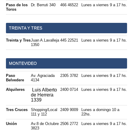
Paso de los
Dr. Berruti 340
466 46522
Lunes a viernes 9 a 17 hs.
Toros
TREINTA Y TRES
Treinta y Tres
Juan A.Lavalleja
445 22521
Lunes a viernes 9 a 17 hs.
1350
MONTEVIDEO
Paso
Av. Agraciada
2305 3782
Lunes a viernes 9 a 17 hs.
Belvedere
4134
Luis Alberto
Alquileres
2400 0714
Lunes a viernes 9 a 17 hs.
de Herrera
1339
Tres Cruces
Shopping/Local
2409 9009
Lunes a domingo 10 a
111 y 112
22hs.
Unión
Av.8 de Octubre
2506 2772
Lunes a viernes 9 a 17 hs.
3823