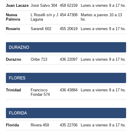
Juan Lacaze
José Salvo 304
458 62159
Lunes a viernes 9 a 17 hs.
Nueva
L Roselli s/n y J
454 47308
Martes a jueves 10 a 13
Palmira
Laguna
hs.
Rosario
Sarandí 602
455 20619
Lunes a viernes 9 a 17 hs.
DURAZNO
Durazno
Oribe 713
436 22097
Lunes a viernes 9 a 17 hs.
FLORES
Trinidad
Francisco
436 43884
Lunes a viernes 9 a 17 hs.
Fondar 574
FLORIDA
Florida
Rivera 459
435 22706
Lunes a viernes 9 a 17 hs.