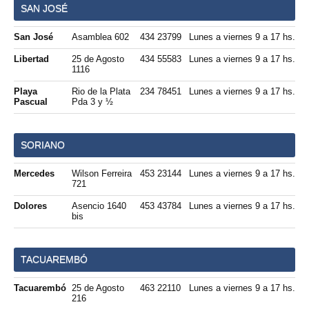
SAN JOSÉ
San José
Asamblea 602
434 23799
Lunes a viernes 9 a 17 hs.
Libertad
25 de Agosto
434 55583
Lunes a viernes 9 a 17 hs.
1116
Playa
Rio de la Plata
234 78451
Lunes a viernes 9 a 17 hs.
Pascual
Pda 3 y ½
SORIANO
Mercedes
Wilson Ferreira
453 23144
Lunes a viernes 9 a 17 hs.
721
Dolores
Asencio 1640
453 43784
Lunes a viernes 9 a 17 hs.
bis
TACUAREMBÓ
Tacuarembó
25 de Agosto
463 22110
Lunes a viernes 9 a 17 hs.
216