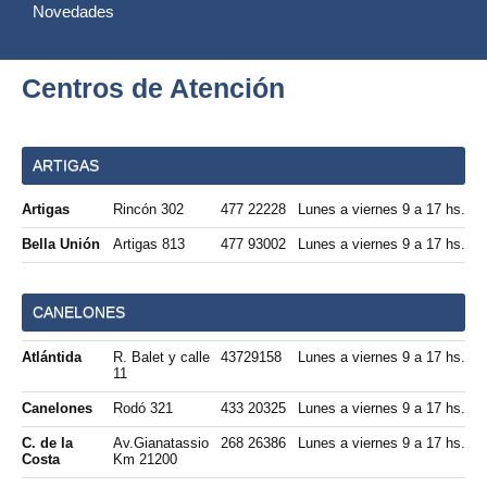
Novedades
Centros de Atención
ARTIGAS
Artigas
Rincón 302
477 22228
Lunes a viernes 9 a 17 hs.
Bella Unión
Artigas 813
477 93002
Lunes a viernes 9 a 17 hs.
CANELONES
Atlántida
R. Balet y calle
43729158
Lunes a viernes 9 a 17 hs.
11
Canelones
Rodó 321
433 20325
Lunes a viernes 9 a 17 hs.
C. de la
Av.Gianatassio
268 26386
Lunes a viernes 9 a 17 hs.
Costa
Km 21200