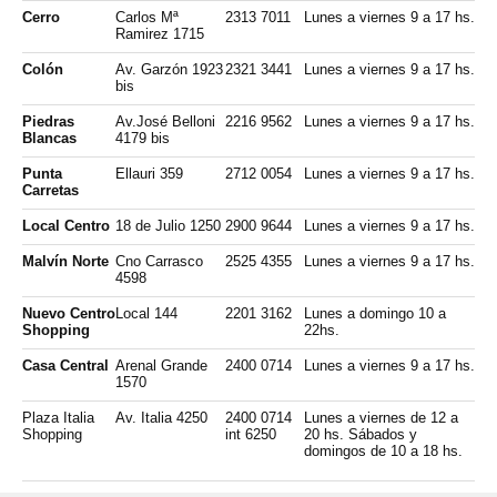
Cerro
Carlos Mª
2313 7011
Lunes a viernes 9 a 17 hs.
Ramirez 1715
Colón
Av. Garzón 1923
2321 3441
Lunes a viernes 9 a 17 hs.
bis
Piedras
Av.José Belloni
2216 9562
Lunes a viernes 9 a 17 hs.
Blancas
4179 bis
Punta
Ellauri 359
2712 0054
Lunes a viernes 9 a 17 hs.
Carretas
Local Centro
18 de Julio 1250
2900 9644
Lunes a viernes 9 a 17 hs.
Malvín Norte
Cno Carrasco
2525 4355
Lunes a viernes 9 a 17 hs.
4598
Nuevo Centro
Local 144
2201 3162
Lunes a domingo 10 a
Shopping
22hs.
Casa Central
Arenal Grande
2400 0714
Lunes a viernes 9 a 17 hs.
1570
Plaza Italia
Av. Italia 4250
2400 0714
Lunes a viernes de 12 a
Shopping
int 6250
20 hs. Sábados y
domingos de 10 a 18 hs.