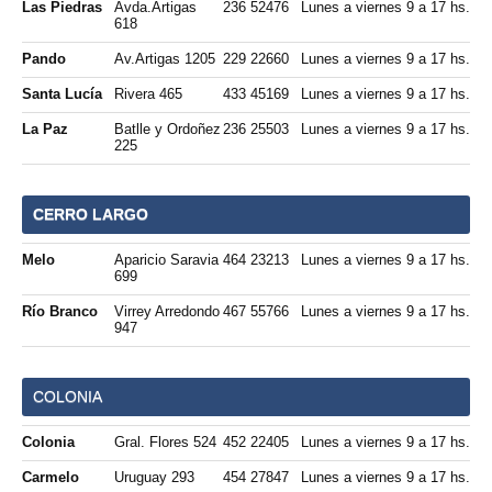
Las Piedras
Avda.Artigas
236 52476
Lunes a viernes 9 a 17 hs.
618
Pando
Av.Artigas 1205
229 22660
Lunes a viernes 9 a 17 hs.
Santa Lucía
Rivera 465
433 45169
Lunes a viernes 9 a 17 hs.
La Paz
Batlle y Ordoñez
236 25503
Lunes a viernes 9 a 17 hs.
225
CERRO LARGO
Melo
Aparicio Saravia
464 23213
Lunes a viernes 9 a 17 hs.
699
Río Branco
Virrey Arredondo
467 55766
Lunes a viernes 9 a 17 hs.
947
COLONIA
Colonia
Gral. Flores 524
452 22405
Lunes a viernes 9 a 17 hs.
Carmelo
Uruguay 293
454 27847
Lunes a viernes 9 a 17 hs.