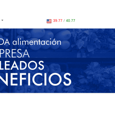
39.77
/
40.77
S