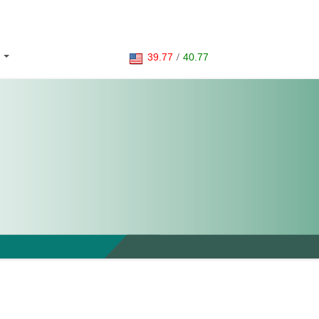
39.77
/
40.77
S